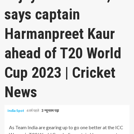
says captain
Harmanpreet Kaur
ahead of T20 World
Cup 2023 | Cricket
News
India Spot
4 वर्ष पहले
3 न्यूनतम पढ़ा
As Team India are gearing up to go one better at the ICC