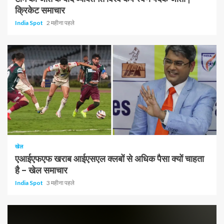
क्रिकेट समाचार
India Spot
2 महीना पहले
1 न्यूनतम पढ़ा
खेल
एआईएफएफ खराब आईएसएल क्लबों से अधिक पैसा क्यों चाहता
है – खेल समाचार
India Spot
3 महीना पहले