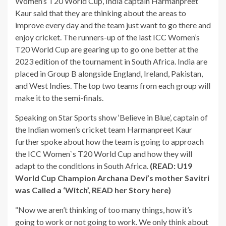
Women’s T20 World Cup, India captain Harmanpreet
Kaur said that they are thinking about the areas to
improve every day and the team just want to go there and
enjoy cricket. The runners-up of the last ICC Women’s
T20 World Cup are gearing up to go one better at the
2023 edition of the tournament in South Africa. India are
placed in Group B alongside England, Ireland, Pakistan,
and West Indies. The top two teams from each group will
make it to the semi-finals.
Speaking on Star Sports show ‘Believe in Blue’, captain of
the Indian women’s cricket team Harmanpreet Kaur
further spoke about how the team is going to approach
the ICC Women`s T20 World Cup and how they will
adapt to the conditions in South Africa.
(READ: U19
World Cup Champion Archana Devi’s mother Savitri
was Called a ‘Witch’, READ her Story here)
“Now we aren’t thinking of too many things, how it’s
going to work or not going to work. We only think about