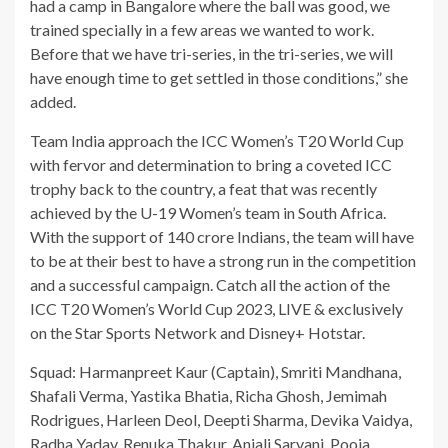
had a camp in Bangalore where the ball was good, we
trained specially in a few areas we wanted to work.
Before that we have tri-series, in the tri-series, we will
have enough time to get settled in those conditions,” she
added.
Team India approach the ICC Women’s T20 World Cup
with fervor and determination to bring a coveted ICC
trophy back to the country, a feat that was recently
achieved by the U-19 Women’s team in South Africa.
With the support of 140 crore Indians, the team will have
to be at their best to have a strong run in the competition
and a successful campaign. Catch all the action of the
ICC T20 Women’s World Cup 2023, LIVE & exclusively
on the Star Sports Network and Disney+ Hotstar.
Squad: Harmanpreet Kaur (Captain), Smriti Mandhana,
Shafali Verma, Yastika Bhatia, Richa Ghosh, Jemimah
Rodrigues, Harleen Deol, Deepti Sharma, Devika Vaidya,
Radha Yadav, Renuka Thakur, Anjali Sarvani, Pooja