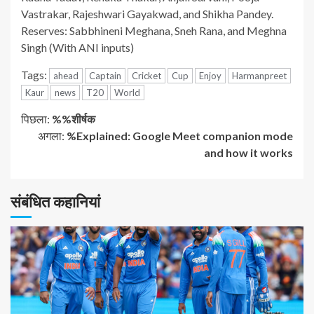
Vastrakar, Rajeshwari Gayakwad, and Shikha Pandey.
Reserves: Sabbhineni Meghana, Sneh Rana, and Meghna
Singh (With ANI inputs)
Tags:
ahead
Captain
Cricket
Cup
Enjoy
Harmanpreet
Kaur
news
T20
World
जारी
पिछला:
%%शीर्षक
अगला:
%Explained: Google Meet companion mode
रखें
and how it works
पढ़
संबंधित कहानियां
रहे
हैं