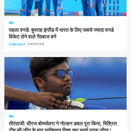
1 न्यूनतम पढ़ा
खेल
पहला वनडे: बुमराह इंग्लैंड में भारत के लिए सबसे ज्यादा वनडे
विकेट लेने वाले गेंदबाज बने
India Spot
4 सप्ताह पहले
1 न्यूनतम पढ़ा
खेल
तीरंदाजी: धीरज बोम्मदेवरा ने गोल्डन डबल पूरा किया, मिश्रित
टीम की जीत के बाद व्यक्तिगत विश्व कप स्वर्ण पदक जीता |