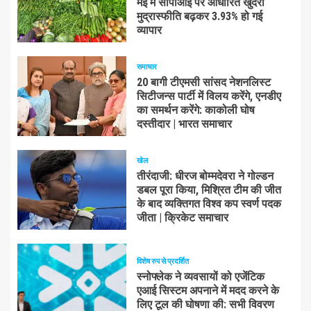
मई में सीपीआई पर आधारित खुदरा
मुद्रास्फीति बढ़कर 3.93% हो गई
व्यापार
समाचार
20 बागी टीएमसी सांसद नेशनलिस्ट
सिटीजन्स पार्टी में विलय करेंगे, एनडीए
का समर्थन करेंगे: काकोली घोष
दस्तीदार | भारत समाचार
खेल
तीरंदाजी: धीरज बोम्मदेवरा ने गोल्डन
डबल पूरा किया, मिश्रित टीम की जीत
के बाद व्यक्तिगत विश्व कप स्वर्ण पदक
जीता | क्रिकेट समाचार
विशेष रुप से प्रदर्शित
स्नोफ्लेक ने व्यवसायों को एजेंटिक
एआई सिस्टम अपनाने में मदद करने के
लिए टूल की घोषणा की: सभी विवरण