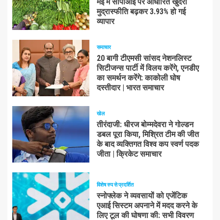
मई में सीपीआई पर आधारित खुदरा
मुद्रास्फीति बढ़कर 3.93% हो गई
व्यापार
समाचार
20 बागी टीएमसी सांसद नेशनलिस्ट
सिटीजन्स पार्टी में विलय करेंगे, एनडीए
का समर्थन करेंगे: काकोली घोष
दस्तीदार | भारत समाचार
खेल
तीरंदाजी: धीरज बोम्मदेवरा ने गोल्डन
डबल पूरा किया, मिश्रित टीम की जीत
के बाद व्यक्तिगत विश्व कप स्वर्ण पदक
जीता | क्रिकेट समाचार
विशेष रुप से प्रदर्शित
स्नोफ्लेक ने व्यवसायों को एजेंटिक
एआई सिस्टम अपनाने में मदद करने के
लिए टूल की घोषणा की: सभी विवरण