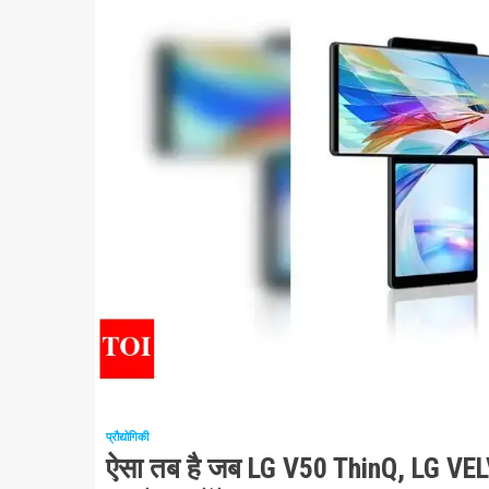
1 न्यूनतम पढ़ा
प्रौद्योगिकी
ऐसा तब है जब LG V50 ThinQ, LG VELV