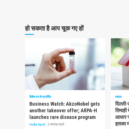
हो सकता है आप चूक गए हों
10 न्यूनतम पढ़ा
1 न्यूनत
विशेष रुप से प्रदर्शित
व्यापार
Business Watch: AkzoNobel gets
दिल्ली
another takeover offer; ARPA-H
तिमाही 
launches rare disease program
आधार पर
इसका मत
India Spot
3 सप्ताह पहले