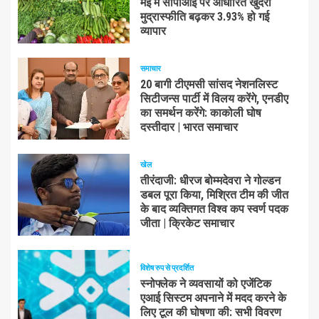
मई में सीपीआई पर आधारित खुदरा
मुद्रास्फीति बढ़कर 3.93% हो गई
व्यापार
समाचार
20 बागी टीएमसी सांसद नेशनलिस्ट
सिटीजन्स पार्टी में विलय करेंगे, एनडीए
का समर्थन करेंगे: काकोली घोष
दस्तीदार | भारत समाचार
खेल
तीरंदाजी: धीरज बोम्मदेवरा ने गोल्डन
डबल पूरा किया, मिश्रित टीम की जीत
के बाद व्यक्तिगत विश्व कप स्वर्ण पदक
जीता | क्रिकेट समाचार
विशेष रुप से प्रदर्शित
स्नोफ्लेक ने व्यवसायों को एजेंटिक
एआई सिस्टम अपनाने में मदद करने के
लिए टूल की घोषणा की: सभी विवरण