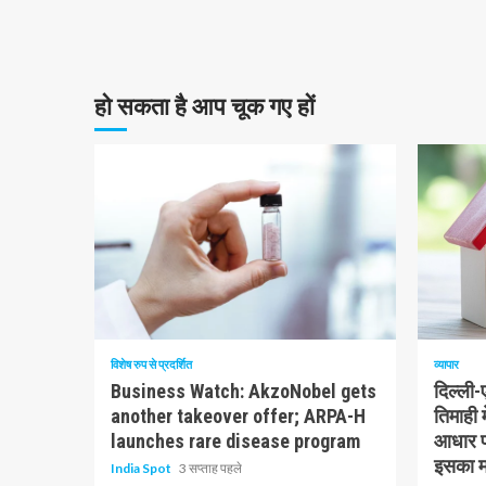
हो सकता है आप चूक गए हों
10 न्यूनतम पढ़ा
1 न्यूनत
विशेष रुप से प्रदर्शित
व्यापार
Business Watch: AkzoNobel gets
दिल्ली
another takeover offer; ARPA-H
तिमाही 
launches rare disease program
आधार पर
इसका मत
India Spot
3 सप्ताह पहले