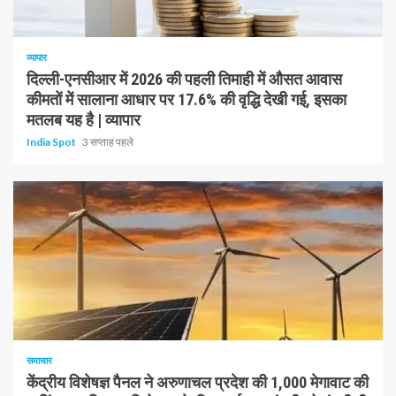
1 न्यूनतम पढ़ा
व्यापार
दिल्ली-एनसीआर में 2026 की पहली तिमाही में औसत आवास
कीमतों में सालाना आधार पर 17.6% की वृद्धि देखी गई, इसका
मतलब यह है | व्यापार
India Spot
3 सप्ताह पहले
1 न्यूनतम पढ़ा
समाचार
केंद्रीय विशेषज्ञ पैनल ने अरुणाचल प्रदेश की 1,000 मेगावाट की