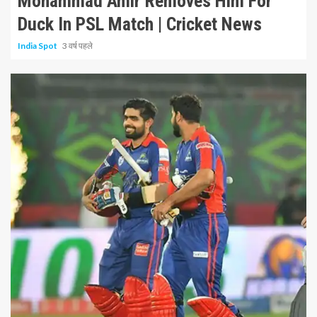
Mohammad Amir Removes Him For
Duck In PSL Match | Cricket News
India Spot
3 वर्ष पहले