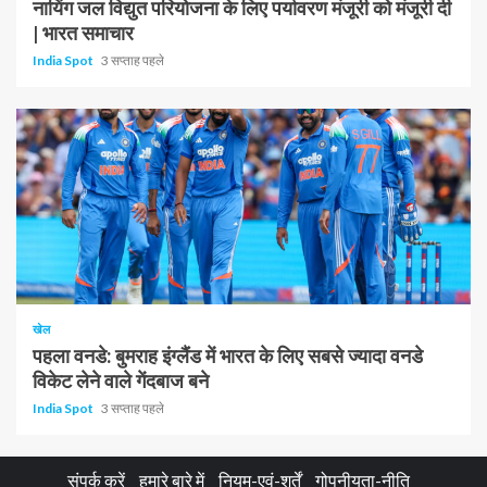
नायिंग जल विद्युत परियोजना के लिए पर्यावरण मंजूरी को मंजूरी दी
| भारत समाचार
India Spot
3 सप्ताह पहले
1 न्यूनतम पढ़ा
खेल
पहला वनडे: बुमराह इंग्लैंड में भारत के लिए सबसे ज्यादा वनडे
विकेट लेने वाले गेंदबाज बने
India Spot
3 सप्ताह पहले
संपर्क करें
हमारे बारे में
नियम-एवं-शर्तें
गोपनीयता-नीति