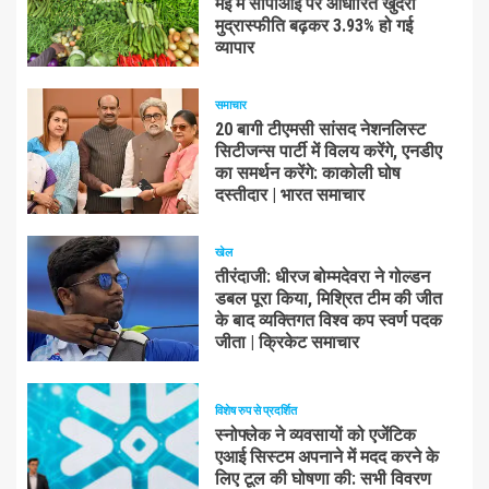
मई में सीपीआई पर आधारित खुदरा
मुद्रास्फीति बढ़कर 3.93% हो गई
व्यापार
समाचार
20 बागी टीएमसी सांसद नेशनलिस्ट
सिटीजन्स पार्टी में विलय करेंगे, एनडीए
का समर्थन करेंगे: काकोली घोष
दस्तीदार | भारत समाचार
खेल
तीरंदाजी: धीरज बोम्मदेवरा ने गोल्डन
डबल पूरा किया, मिश्रित टीम की जीत
के बाद व्यक्तिगत विश्व कप स्वर्ण पदक
जीता | क्रिकेट समाचार
विशेष रुप से प्रदर्शित
स्नोफ्लेक ने व्यवसायों को एजेंटिक
एआई सिस्टम अपनाने में मदद करने के
लिए टूल की घोषणा की: सभी विवरण