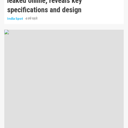
leaked online, reveals key
specifications and design
India Spot
4 वर्ष पहले