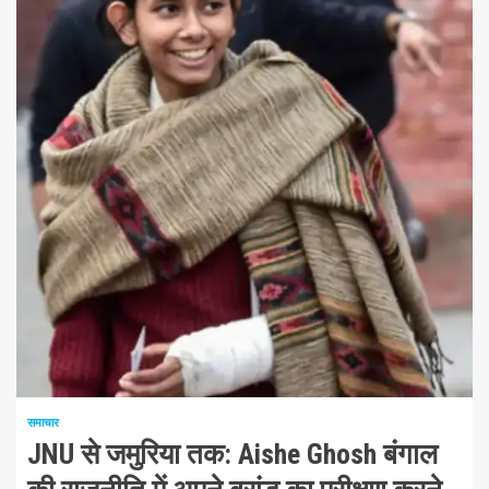
1 न्यूनतम पढ़ा
समाचार
JNU से जमुरिया तक: Aishe Ghosh बंगाल