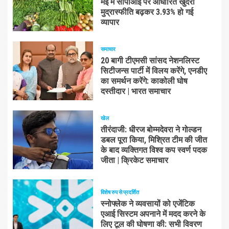
मई में सीपीआई पर आधारित खुदरा
मुद्रास्फीति बढ़कर 3.93% हो गई
व्यापार
समाचार
20 बागी टीएमसी सांसद नेशनलिस्ट
सिटीजन्स पार्टी में विलय करेंगे, एनडीए
का समर्थन करेंगे: काकोली घोष
दस्तीदार | भारत समाचार
खेल
तीरंदाजी: धीरज बोम्मदेवरा ने गोल्डन
डबल पूरा किया, मिश्रित टीम की जीत
के बाद व्यक्तिगत विश्व कप स्वर्ण पदक
जीता | क्रिकेट समाचार
विशेष रुप से प्रदर्शित
स्नोफ्लेक ने व्यवसायों को एजेंटिक
एआई सिस्टम अपनाने में मदद करने के
लिए टूल की घोषणा की: सभी विवरण