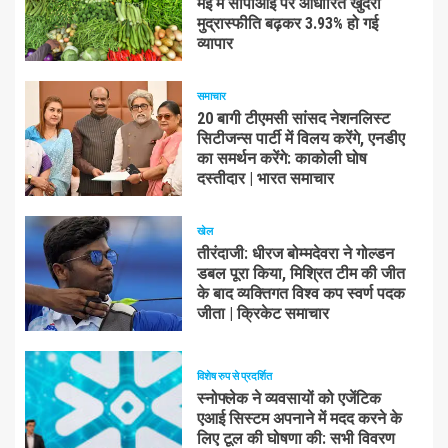
मई में सीपीआई पर आधारित खुदरा
मुद्रास्फीति बढ़कर 3.93% हो गई
व्यापार
समाचार
20 बागी टीएमसी सांसद नेशनलिस्ट
सिटीजन्स पार्टी में विलय करेंगे, एनडीए
का समर्थन करेंगे: काकोली घोष
दस्तीदार | भारत समाचार
खेल
तीरंदाजी: धीरज बोम्मदेवरा ने गोल्डन
डबल पूरा किया, मिश्रित टीम की जीत
के बाद व्यक्तिगत विश्व कप स्वर्ण पदक
जीता | क्रिकेट समाचार
विशेष रुप से प्रदर्शित
स्नोफ्लेक ने व्यवसायों को एजेंटिक
एआई सिस्टम अपनाने में मदद करने के
लिए टूल की घोषणा की: सभी विवरण