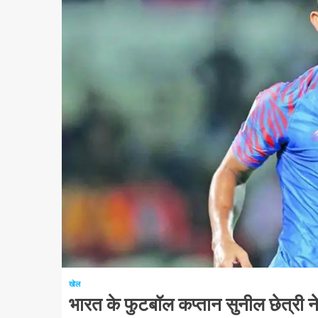
1 न्यूनतम पढ़ा
खेल
भारत के फुटबॉल कप्तान सुनील छेत्री न