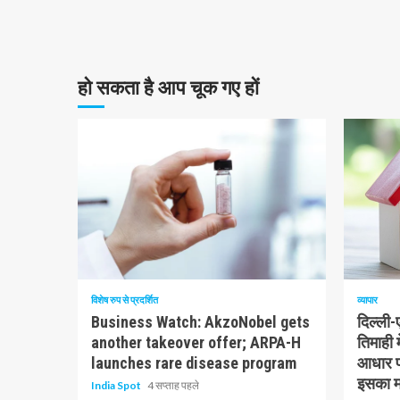
हो सकता है आप चूक गए हों
10 न्यूनतम पढ़ा
1 न्यूनत
विशेष रुप से प्रदर्शित
व्यापार
Business Watch: AkzoNobel gets
दिल्ली
another takeover offer; ARPA-H
तिमाही 
launches rare disease program
आधार पर
इसका मत
India Spot
4 सप्ताह पहले