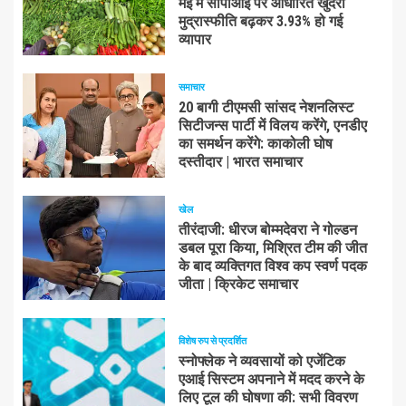
मई में सीपीआई पर आधारित खुदरा
मुद्रास्फीति बढ़कर 3.93% हो गई
व्यापार
समाचार
20 बागी टीएमसी सांसद नेशनलिस्ट
सिटीजन्स पार्टी में विलय करेंगे, एनडीए
का समर्थन करेंगे: काकोली घोष
दस्तीदार | भारत समाचार
खेल
तीरंदाजी: धीरज बोम्मदेवरा ने गोल्डन
डबल पूरा किया, मिश्रित टीम की जीत
के बाद व्यक्तिगत विश्व कप स्वर्ण पदक
जीता | क्रिकेट समाचार
विशेष रुप से प्रदर्शित
स्नोफ्लेक ने व्यवसायों को एजेंटिक
एआई सिस्टम अपनाने में मदद करने के
लिए टूल की घोषणा की: सभी विवरण