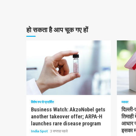
हो सकता है आप चूक गए हों
10 न्यूनतम पढ़ा
1 न्यूनत
विशेष रुप से प्रदर्शित
व्यापार
Business Watch: AkzoNobel gets
दिल्ली
another takeover offer; ARPA-H
तिमाही 
launches rare disease program
आधार पर
इसका मत
India Spot
3 सप्ताह पहले