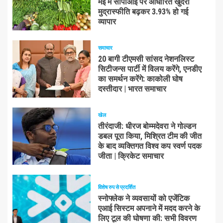
मई में सीपीआई पर आधारित खुदरा
मुद्रास्फीति बढ़कर 3.93% हो गई
व्यापार
समाचार
20 बागी टीएमसी सांसद नेशनलिस्ट
सिटीजन्स पार्टी में विलय करेंगे, एनडीए
का समर्थन करेंगे: काकोली घोष
दस्तीदार | भारत समाचार
खेल
तीरंदाजी: धीरज बोम्मदेवरा ने गोल्डन
डबल पूरा किया, मिश्रित टीम की जीत
के बाद व्यक्तिगत विश्व कप स्वर्ण पदक
जीता | क्रिकेट समाचार
विशेष रुप से प्रदर्शित
स्नोफ्लेक ने व्यवसायों को एजेंटिक
एआई सिस्टम अपनाने में मदद करने के
लिए टूल की घोषणा की: सभी विवरण