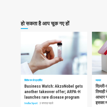
हो सकता है आप चूक गए हों
10 न्यूनतम पढ़ा
1 न्यूनत
विशेष रुप से प्रदर्शित
व्यापार
Business Watch: AkzoNobel gets
दिल्ली
another takeover offer; ARPA-H
तिमाही 
launches rare disease program
आधार पर
इसका मत
India Spot
3 सप्ताह पहले