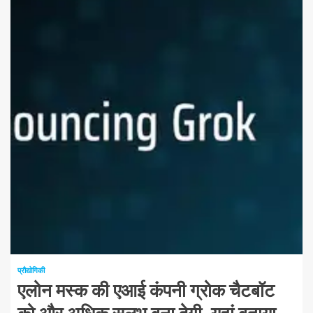
1 न्यूनतम पढ़ा
प्रौद्योगिकी
एलोन मस्क की एआई कंपनी ग्रोक चैटबॉट