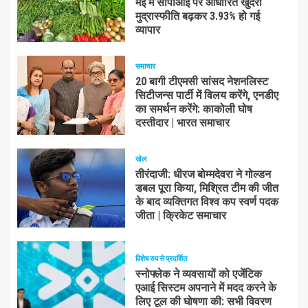
मई में सीपीआई पर आधारित खुदरा
मुद्रास्फीति बढ़कर 3.93% हो गई
व्यापार
समाचार
20 बागी टीएमसी सांसद नेशनलिस्ट
सिटीजन्स पार्टी में विलय करेंगे, एनडीए
का समर्थन करेंगे: काकोली घोष
दस्तीदार | भारत समाचार
खेल
तीरंदाजी: धीरज बोम्मदेवरा ने गोल्डन
डबल पूरा किया, मिश्रित टीम की जीत
के बाद व्यक्तिगत विश्व कप स्वर्ण पदक
जीता | क्रिकेट समाचार
विशेष रुप से प्रदर्शित
स्नोफ्लेक ने व्यवसायों को एजेंटिक
एआई सिस्टम अपनाने में मदद करने के
लिए टूल की घोषणा की: सभी विवरण