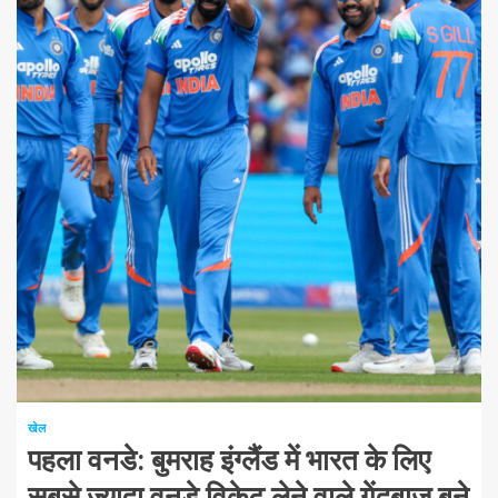
1 न्यूनतम पढ़ा
खेल
पहला वनडे: बुमराह इंग्लैंड में भारत के लिए
सबसे ज्यादा वनडे विकेट लेने वाले गेंदबाज बने