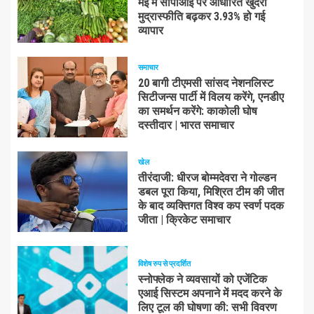
मई में सीपीआई पर आधारित खुदरा
मुद्रास्फीति बढ़कर 3.93% हो गई
व्यापार
समाचार
20 बागी टीएमसी सांसद नेशनलिस्ट
सिटीजन्स पार्टी में विलय करेंगे, एनडीए
का समर्थन करेंगे: काकोली घोष
दस्तीदार | भारत समाचार
खेल
तीरंदाजी: धीरज बोम्मदेवरा ने गोल्डन
डबल पूरा किया, मिश्रित टीम की जीत
के बाद व्यक्तिगत विश्व कप स्वर्ण पदक
जीता | क्रिकेट समाचार
विशेष रुप से प्रदर्शित
स्नोफ्लेक ने व्यवसायों को एजेंटिक
एआई सिस्टम अपनाने में मदद करने के
लिए टूल की घोषणा की: सभी विवरण