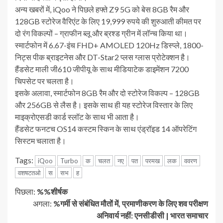
अन्य खबरों में, iQoo ने पिछले हफ्ते Z9 5G को बेस 8GB रैम और
128GB स्टोरेज वैरिएंट के लिए 19,999 रुपये की शुरुआती कीमत पर
दो रंग विकल्पों – ग्राफीन ब्लू और ब्रश्ड ग्रीन में लॉन्च किया था।
स्मार्टफोन में 6.67-इंच FHD+ AMOLED 120Hz डिस्प्ले, 1800-
निट्स पीक ब्राइटनेस और DT-Star2 प्लस ग्लास प्रोटेक्शन है।
हैंडसेट माली जी610 जीपीयू के साथ मीडियाटेक डाइमेंशन 7200
चिपसेट पर चलता है।
इसके अलावा, स्मार्टफोन 8GB रैम और दो स्टोरेज विकल्प – 128GB
और 256GB से लैस है। इसके साथ ही यह स्टोरेज विस्तार के लिए
माइक्रोएसडी कार्ड स्लॉट के साथ भी आता है।
हैंडसेट फनटच OS14 कस्टम स्किन के साथ एंड्रॉइड 14 ऑपरेटिंग
सिस्टम चलाता है।
Tags:
iQoo
Turbo
क
चलत
नए
पत
परमख
लक
ववरण
वशषटतओ
स
सभ
ह
जारी
पिछला:
%%शीर्षक
अगला:
%गर्मी से संबंधित मौतों में, प्रमाणीकरण के लिए शव परीक्षण
रखें
अनिवार्य नहीं: एनसीडीसी | भारत समाचार