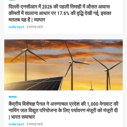
दिल्ली-एनसीआर में 2026 की पहली तिमाही में औसत आवास
कीमतों में सालाना आधार पर 17.6% की वृद्धि देखी गई, इसका
मतलब यह है | व्यापार
India Spot
4 सप्ताह पहले
1 न्यूनतम पढ़ा
समाचार
केंद्रीय विशेषज्ञ पैनल ने अरुणाचल प्रदेश की 1,000 मेगावाट की
नायिंग जल विद्युत परियोजना के लिए पर्यावरण मंजूरी को मंजूरी दी
| भारत समाचार
India Spot
4 सप्ताह पहले