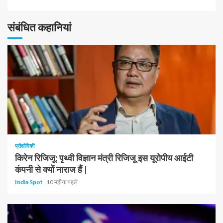
पढ़
संबंधित कहानियां
रहे
हैं
1 न्यूनतम पढ़ा
प्रौद्योगिकी
किरेन रिजिजू: पृथ्वी विज्ञान मंत्री रिजिजू इस यूरोपीय आईटी
कंपनी से क्यों नाराज हैं |
India Spot
10 महीना पहले