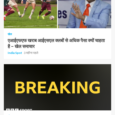
1 न्यूनतम पढ़ा
खेल
एआईएफएफ खराब आईएसएल क्लबों से अधिक पैसा क्यों चाहता
है – खेल समाचार
India Spot
3 महीना पहले