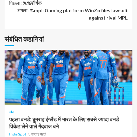
जारी
पिछला:
%%शीर्षक
अगला:
%mpl: Gaming platform WinZo files lawsuit
रखें
against rival MPL
पढ़
संबंधित कहानियां
रहे
हैं
1 न्यूनतम पढ़ा
खेल
पहला वनडे: बुमराह इंग्लैंड में भारत के लिए सबसे ज्यादा वनडे
विकेट लेने वाले गेंदबाज बने
India Spot
3 सप्ताह पहले