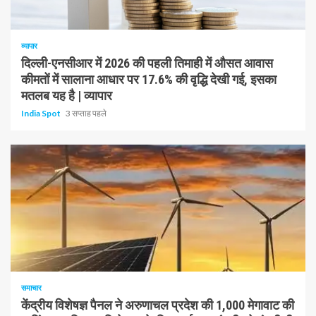
1 न्यूनतम पढ़ा
व्यापार
दिल्ली-एनसीआर में 2026 की पहली तिमाही में औसत आवास
कीमतों में सालाना आधार पर 17.6% की वृद्धि देखी गई, इसका
मतलब यह है | व्यापार
India Spot
3 सप्ताह पहले
1 न्यूनतम पढ़ा
समाचार
केंद्रीय विशेषज्ञ पैनल ने अरुणाचल प्रदेश की 1,000 मेगावाट की