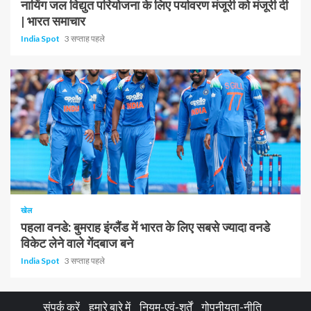
नायिंग जल विद्युत परियोजना के लिए पर्यावरण मंजूरी को मंजूरी दी
| भारत समाचार
India Spot
3 सप्ताह पहले
1 न्यूनतम पढ़ा
खेल
पहला वनडे: बुमराह इंग्लैंड में भारत के लिए सबसे ज्यादा वनडे
विकेट लेने वाले गेंदबाज बने
India Spot
3 सप्ताह पहले
संपर्क करें
हमारे बारे में
नियम-एवं-शर्तें
गोपनीयता-नीति