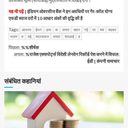
उपभोक्ता मूल्य (सीपीआई) मुद्रास्फीति में दिखाई देगा।
यह भी पढ़ें
| इंडियन ओवरसीज बैंक ने इन अवधियों पर गैर-कॉल योग्य
एफडी ब्याज दरों में 10 आधार अंकों की वृद्धि की है
Tags:
आधरत
ईधन
ऊच
क
कमत
खदर
गई
पर
बच
बढकर
भजन
म
मई
मदरसफत
वयपर
सपआई
ह
जारी
पिछला:
%%शीर्षक
अगला:
%राजेश एक्सपोर्ट्स विदेशी लेनदेन रिकॉर्ड पेश करने में विफल:
रखें
ईडी | कंपनी समाचार
पढ़
संबंधित कहानियां
रहे
हैं