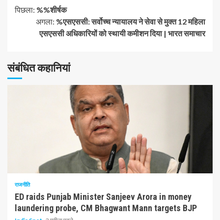
जारी
पिछला:
%%शीर्षक
अगला:
%एसएससी: सर्वोच्च न्यायालय ने सेवा से मुक्त 12 महिला
रखें
एसएससी अधिकारियों को स्थायी कमीशन दिया | भारत समाचार
पढ़
संबंधित कहानियां
रहे
हैं
1 न्यूनतम पढ़ा
राजनीति
ED raids Punjab Minister Sanjeev Arora in money
laundering probe, CM Bhagwant Mann targets BJP