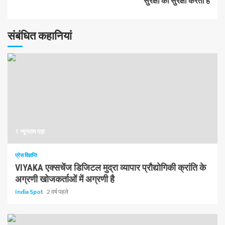
सुरक्षा की सुरक्षा करता है
पढ़
संबंधित कहानियां
रहे
हैं
1 न्यूनतम पढ़ा
प्रेस विज्ञप्ति
VIYAKA एक्सचेंज डिजिटल मुद्रा व्यापार प्रौद्योगिकी क्रांति के
अग्रणी खोजकर्ताओं में अग्रणी है
India Spot
2 वर्ष पहले