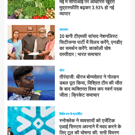
मई में सीपीआई पर आधारित खुदरा
मुद्रास्फीति बढ़कर 3.93% हो गई
व्यापार
समाचार
20 बागी टीएमसी सांसद नेशनलिस्ट
सिटीजन्स पार्टी में विलय करेंगे, एनडीए
का समर्थन करेंगे: काकोली घोष
दस्तीदार | भारत समाचार
खेल
तीरंदाजी: धीरज बोम्मदेवरा ने गोल्डन
डबल पूरा किया, मिश्रित टीम की जीत
के बाद व्यक्तिगत विश्व कप स्वर्ण पदक
जीता | क्रिकेट समाचार
विशेष रुप से प्रदर्शित
स्नोफ्लेक ने व्यवसायों को एजेंटिक
एआई सिस्टम अपनाने में मदद करने के
लिए टूल की घोषणा की: सभी विवरण