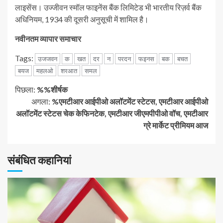
लाइसेंस। उज्जीवन स्मॉल फाइनेंस बैंक लिमिटेड भी भारतीय रिज़र्व बैंक
अधिनियम, 1934 की दूसरी अनुसूची में शामिल है।
नवीनतम व्यापार समाचार
Tags:
उजजवन
क
खत
दर
न
परदन
फइनस
बक
बचत
बयज
महलओ
शरआत
समल
जारी
पिछला:
%%शीर्षक
अगला:
%एमटीआर आईपीओ अलॉटमेंट स्टेटस, एमटीआर आईपीओ
रखें
अलॉटमेंट स्टेटस चेक केफिनटेक, एमटीआर जीएमपीपीओ वॉच, एमटीआर
ग्रे मार्केट प्रीमियम आज
पढ़
रहे
संबंधित कहानियां
हैं