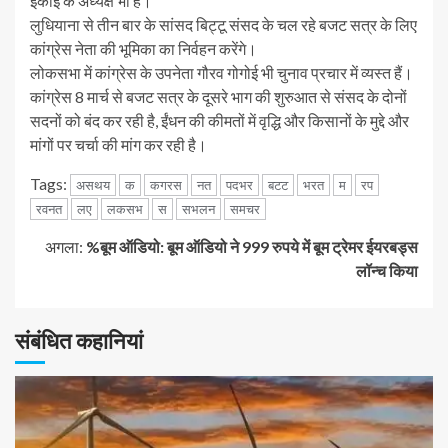
इकाई के अध्यक्ष भी हैं।
लुधियाना से तीन बार के सांसद बिट्टू संसद के चल रहे बजट सत्र के लिए
कांग्रेस नेता की भूमिका का निर्वहन करेंगे।
लोकसभा में कांग्रेस के उपनेता गौरव गोगोई भी चुनाव प्रचार में व्यस्त हैं।
कांग्रेस 8 मार्च से बजट सत्र के दूसरे भाग की शुरुआत से संसद के दोनों
सदनों को बंद कर रही है, ईंधन की कीमतों में वृद्धि और किसानों के मुद्दे और
मांगों पर चर्चा की मांग कर रही है।
Tags:
असथय
क
कगरस
नत
पदभर
बटट
भरत
म
रप
रवनत
लए
लकसभ
स
सभलन
समचर
जारी
अगला:
%बूम ऑडियो: बूम ऑडियो ने 999 रुपये में बूम ट्रेमर ईयरबड्स
लॉन्च किया
रखें
पढ़
संबंधित कहानियां
रहे
हैं