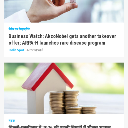
10 न्यूनतम पढ़ा
विशेष रुप से प्रदर्शित
Business Watch: AkzoNobel gets another takeover
offer; ARPA-H launches rare disease program
India Spot
4 सप्ताह पहले
1 न्यूनतम पढ़ा
व्यापार
दिल्ली-एनसीआर में 2026 की पहली तिमाही में औसत आवास