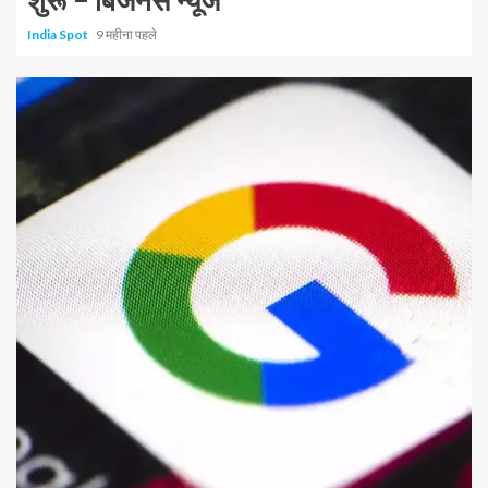
शुरू – बिजनेस न्यूज
India Spot
9 महीना पहले