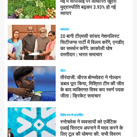
मई में सीपीआई पर आधारित खुदरा
मुद्रास्फीति बढ़कर 3.93% हो गई
व्यापार
समाचार
20 बागी टीएमसी सांसद नेशनलिस्ट
सिटीजन्स पार्टी में विलय करेंगे, एनडीए
का समर्थन करेंगे: काकोली घोष
दस्तीदार | भारत समाचार
खेल
तीरंदाजी: धीरज बोम्मदेवरा ने गोल्डन
डबल पूरा किया, मिश्रित टीम की जीत
के बाद व्यक्तिगत विश्व कप स्वर्ण पदक
जीता | क्रिकेट समाचार
विशेष रुप से प्रदर्शित
स्नोफ्लेक ने व्यवसायों को एजेंटिक
एआई सिस्टम अपनाने में मदद करने के
लिए टूल की घोषणा की: सभी विवरण