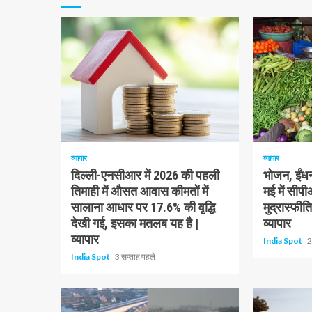
रहे
हैं
1 न्यूनतम पढ़ा
1 न्यूनतम पढ़ा
व्यापार
व्यापार
दिल्ली-एनसीआर में 2026 की पहली
भोजन, ईंधन
तिमाही में औसत आवास कीमतों में
मई में सी
सालाना आधार पर 17.6% की वृद्धि
मुद्रास्फी
देखी गई, इसका मतलब यह है |
व्यापार
व्यापार
India Spot
2
India Spot
3 सप्ताह पहले