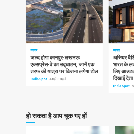
1 न्यूनतम पढ़ा
1 न्यूनतम पढ़ा
व्यापार
व्यापार
जल्द होगा कानपुर-लखनऊ
अस्थिर वैश्
एक्सप्रेस-वे का उद्घाटन, जानें एक
भारत के लक
तरफ की यात्रा पर कितना लगेगा टोल
लिए आउटलु
दिखाई देता ह
India Spot
4 महीना पहले
India Spot
5
हो सकता है आप चूक गए हों