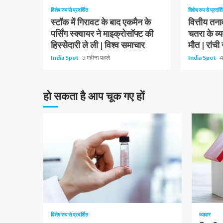
विशेष रुप से प्रदर्शित
विशेष रुप से प्रदर्श
स्टॉक में गिरावट के बाद एकमैन के
वित्तीय तना
पर्सिंग स्क्वायर ने माइक्रोसॉफ्ट की
चतरा के व्
हिस्सेदारी ले ली | विश्व समाचार
मौत | रांची न
India Spot
3 महीना पहले
India Spot
4
हो सकता है आप चूक गए हों
10 न्यूनतम पढ़ा
1 न्यूनतम प
विशेष रुप से प्रदर्शित
व्यापार