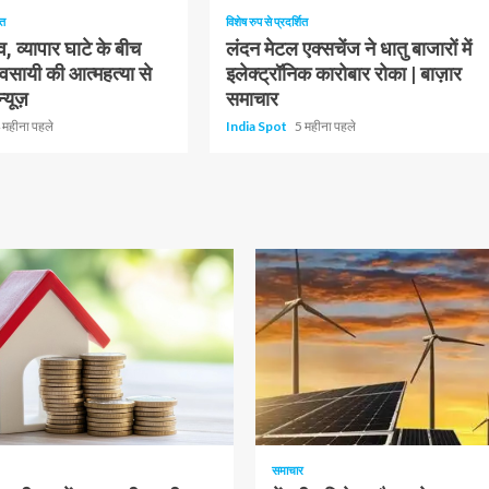
ित
विशेष रुप से प्रदर्शित
व, व्यापार घाटे के बीच
लंदन मेटल एक्सचेंज ने धातु बाजारों में
यवसायी की आत्महत्या से
इलेक्ट्रॉनिक कारोबार रोका | बाज़ार
्यूज़
समाचार
 महीना पहले
India Spot
5 महीना पहले
ढ़ा
1 न्यूनतम पढ़ा
समाचार