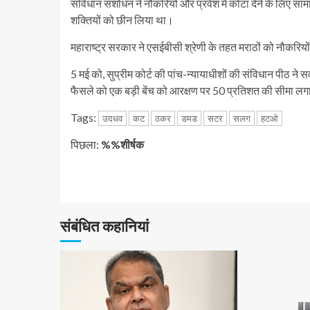
संविधान संशोधन ने नौकरियों और प्रवेश में कोटा देने के लिए सा
शक्तियों को छीन लिया था।
महाराष्ट्र सरकार ने एसईबीसी श्रेणी के तहत मराठों को नौकरियों
5 मई को, सुप्रीम कोर्ट की पांच-न्यायाधीशों की संविधान पीठ न
फैसले को एक बड़ी बेंच को आरक्षण पर 50 प्रतिशत की सीमा लग
Tags:
उदधव
कट
ठकर
डमड
सटर
सलग
हटओ
जारी
पिछला:
%%शीर्षक
रखें
पढ़
संबंधित कहानियां
रहे
हैं