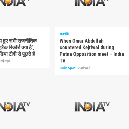
3 न्यूनतम पढ़ा
राजनीति
ठा हुए सभी राजनीतिक
When Omar Abdullah
रैक रिकॉर्ड क्या है’,
countered Kejriwal during
िया टीवी से पूछते हैं
Patna Opposition meet – India
TV
 वर्ष पहले
India Spot
2 वर्ष पहले
3 न्यूनतम पढ़ा