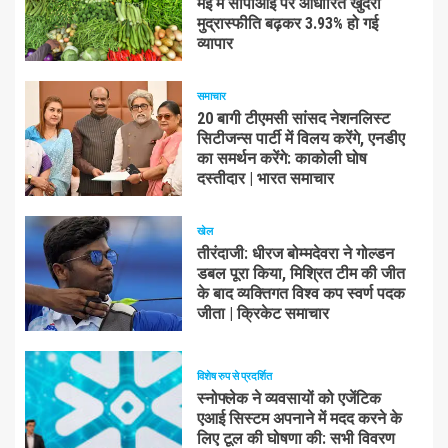
मई में सीपीआई पर आधारित खुदरा
मुद्रास्फीति बढ़कर 3.93% हो गई
व्यापार
समाचार
20 बागी टीएमसी सांसद नेशनलिस्ट
सिटीजन्स पार्टी में विलय करेंगे, एनडीए
का समर्थन करेंगे: काकोली घोष
दस्तीदार | भारत समाचार
खेल
तीरंदाजी: धीरज बोम्मदेवरा ने गोल्डन
डबल पूरा किया, मिश्रित टीम की जीत
के बाद व्यक्तिगत विश्व कप स्वर्ण पदक
जीता | क्रिकेट समाचार
विशेष रुप से प्रदर्शित
स्नोफ्लेक ने व्यवसायों को एजेंटिक
एआई सिस्टम अपनाने में मदद करने के
लिए टूल की घोषणा की: सभी विवरण