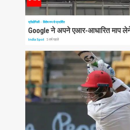
1 न्यूनतम पढ़ा
प्रौद्योगिकी
विशेष रुप से प्रदर्शित
Google ने अपने एआर-आधारित माप लेने व
India Spot
5 वर्ष पहले