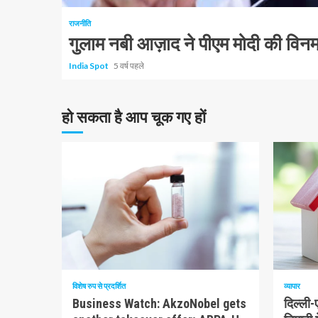
राजनीति
गुलाम नबी आज़ाद ने पीएम मोदी की विनम्
India Spot
5 वर्ष पहले
हो सकता है आप चूक गए हों
10 न्यूनतम पढ़ा
1 न्यूनत
विशेष रुप से प्रदर्शित
व्यापार
Business Watch: AkzoNobel gets
दिल्ली