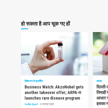
हो सकता है आप चूक गए हों
10 न्यूनतम पढ़ा
1 न्यूनत
विशेष रुप से प्रदर्शित
व्यापार
Business Watch: AkzoNobel gets
दिल्ली
another takeover offer; ARPA-H
तिमाही 
launches rare disease program
आधार पर
इसका मत
India Spot
3 सप्ताह पहले