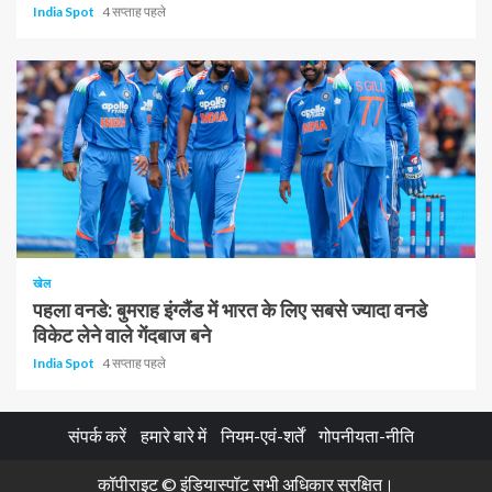
India Spot
4 सप्ताह पहले
1 न्यूनतम पढ़ा
खेल
पहला वनडे: बुमराह इंग्लैंड में भारत के लिए सबसे ज्यादा वनडे
विकेट लेने वाले गेंदबाज बने
India Spot
4 सप्ताह पहले
संपर्क करें
हमारे बारे में
नियम-एवं-शर्तें
गोपनीयता-नीति
कॉपीराइट © इंडियास्पॉट सभी अधिकार सुरक्षित।