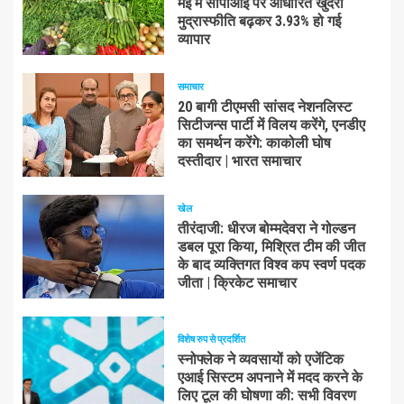
मई में सीपीआई पर आधारित खुदरा
मुद्रास्फीति बढ़कर 3.93% हो गई
व्यापार
समाचार
20 बागी टीएमसी सांसद नेशनलिस्ट
सिटीजन्स पार्टी में विलय करेंगे, एनडीए
का समर्थन करेंगे: काकोली घोष
दस्तीदार | भारत समाचार
खेल
तीरंदाजी: धीरज बोम्मदेवरा ने गोल्डन
डबल पूरा किया, मिश्रित टीम की जीत
के बाद व्यक्तिगत विश्व कप स्वर्ण पदक
जीता | क्रिकेट समाचार
विशेष रुप से प्रदर्शित
स्नोफ्लेक ने व्यवसायों को एजेंटिक
एआई सिस्टम अपनाने में मदद करने के
लिए टूल की घोषणा की: सभी विवरण