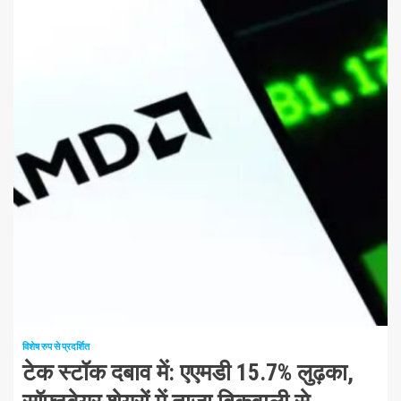
1 न्यूनतम पढ़ा
विशेष रुप से प्रदर्शित
टेक स्टॉक दबाव में: एएमडी 15.7% लुढ़का,