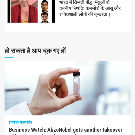
भारत में तिब्बती बौद्ध भिक्षुओं की
दयनीय स्थिति: कमजोरों के आंसू और
शक्तिशाली लोगों की क्रूरता।
हो सकता है आप चूक गए हों
10 न्यूनतम पढ़ा
विशेष रुप से प्रदर्शित
Business Watch: AkzoNobel gets another takeover