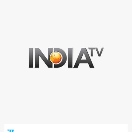
1 न्यूनतम पढ़ा
व्यापार