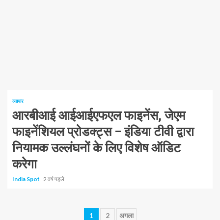
1 न्यूनतम पढ़ा
व्यापार
आरबीआई आईआईएफएल फाइनेंस, जेएम
फाइनेंशियल प्रोडक्ट्स – इंडिया टीवी द्वारा
नियामक उल्लंघनों के लिए विशेष ऑडिट
करेगा
India Spot
2 वर्ष पहले
Posts
1
2
अगला