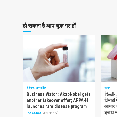
हो सकता है आप चूक गए हों
10 न्यूनतम पढ़ा
1 न्यूनत
विशेष रुप से प्रदर्शित
व्यापार
Business Watch: AkzoNobel gets
दिल्ली
another takeover offer; ARPA-H
तिमाही 
launches rare disease program
आधार पर
इसका मत
India Spot
3 सप्ताह पहले