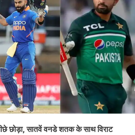
पीछे छोड़ा, सातवें वनडे शतक के साथ विराट