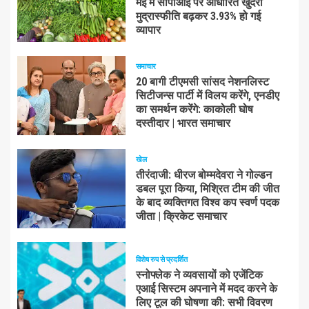
मई में सीपीआई पर आधारित खुदरा
मुद्रास्फीति बढ़कर 3.93% हो गई
व्यापार
समाचार
20 बागी टीएमसी सांसद नेशनलिस्ट
सिटीजन्स पार्टी में विलय करेंगे, एनडीए
का समर्थन करेंगे: काकोली घोष
दस्तीदार | भारत समाचार
खेल
तीरंदाजी: धीरज बोम्मदेवरा ने गोल्डन
डबल पूरा किया, मिश्रित टीम की जीत
के बाद व्यक्तिगत विश्व कप स्वर्ण पदक
जीता | क्रिकेट समाचार
विशेष रुप से प्रदर्शित
स्नोफ्लेक ने व्यवसायों को एजेंटिक
एआई सिस्टम अपनाने में मदद करने के
लिए टूल की घोषणा की: सभी विवरण