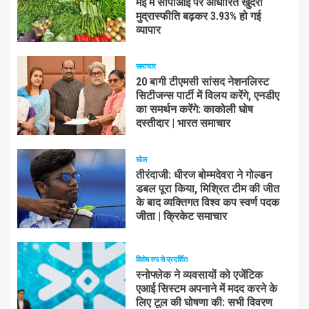
मई में सीपीआई पर आधारित खुदरा
मुद्रास्फीति बढ़कर 3.93% हो गई
व्यापार
समाचार
20 बागी टीएमसी सांसद नेशनलिस्ट
सिटीजन्स पार्टी में विलय करेंगे, एनडीए
का समर्थन करेंगे: काकोली घोष
दस्तीदार | भारत समाचार
खेल
तीरंदाजी: धीरज बोम्मदेवरा ने गोल्डन
डबल पूरा किया, मिश्रित टीम की जीत
के बाद व्यक्तिगत विश्व कप स्वर्ण पदक
जीता | क्रिकेट समाचार
विशेष रुप से प्रदर्शित
स्नोफ्लेक ने व्यवसायों को एजेंटिक
एआई सिस्टम अपनाने में मदद करने के
लिए टूल की घोषणा की: सभी विवरण