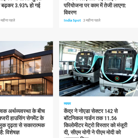
ति बढ़कर 3.93% हो गई
परियोजना पर काम में तेजी लाएगा:
विवरण
 महीना पहले
India Spot
3 महीना पहले
1 न्यूनतम पढ़ा
व्यापार
विक अर्थव्यवस्था के बीच
केंद्र ने नोएडा सेक्टर 142 से
्जरी हाउसिंग सेगमेंट के
बॉटनिकल गार्डन तक 11.56
क दृढ़ता से सकारात्मक
किलोमीटर मेट्रो विस्तार को मंजूरी
ै: विशेषज्ञ
दी, सीएम योगी ने पीएम मोदी को