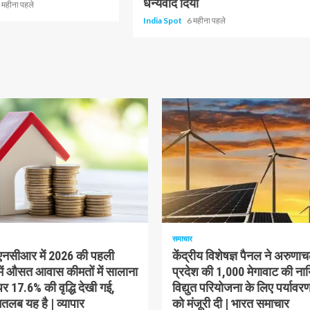
धन्यवाद दिया
 महीना पहले
India Spot
6 महीना पहले
ढ़ा
1 न्यूनतम पढ़ा
समाचार
-एनसीआर में 2026 की पहली
केंद्रीय विशेषज्ञ पैनल ने अरुणा
में औसत आवास कीमतों में सालाना
प्रदेश की 1,000 मेगावाट की ना
 17.6% की वृद्धि देखी गई,
विद्युत परियोजना के लिए पर्यावरण
लब यह है | व्यापार
को मंजूरी दी | भारत समाचार