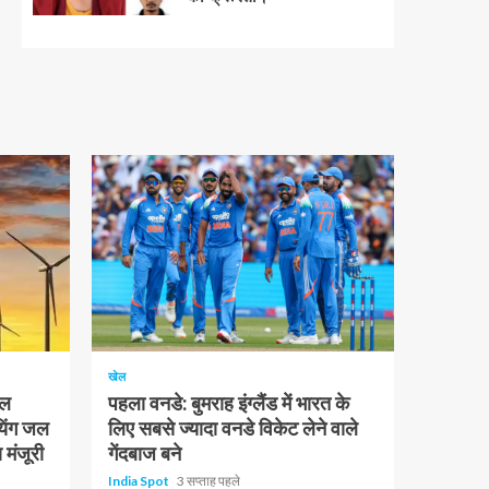
1 न्यूनतम पढ़ा
खेल
चल
पहला वनडे: बुमराह इंग्लैंड में भारत के
यिंग जल
लिए सबसे ज्यादा वनडे विकेट लेने वाले
 मंजूरी
गेंदबाज बने
India Spot
3 सप्ताह पहले