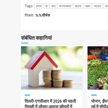
Tags:
अगल
क
कय
करयनवयन
खलस
चहत
जएसट
ड
जारी
पिछला:
%%शीर्षक
रखें
पढ़
संबंधित कहानियां
रहे
हैं
1 न्यूनतम पढ़ा
1 न्यूनतम पढ़ा
व्यापार
व्यापार
दिल्ली-एनसीआर में 2026 की पहली
भोजन, ईंधन
तिमाही में औसत आवास कीमतों में
मई में सी