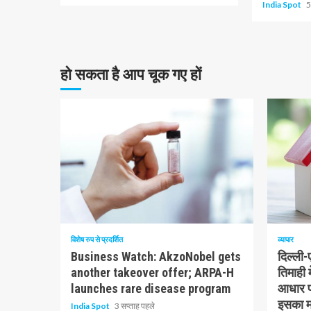
India Spot
5
हो सकता है आप चूक गए हों
10 न्यूनतम पढ़ा
1 न्यूनतम प
विशेष रुप से प्रदर्शित
व्यापार
Business Watch: AkzoNobel gets
दिल्ली
another takeover offer; ARPA-H
तिमाही 
launches rare disease program
आधार पर
इसका मत
India Spot
3 सप्ताह पहले