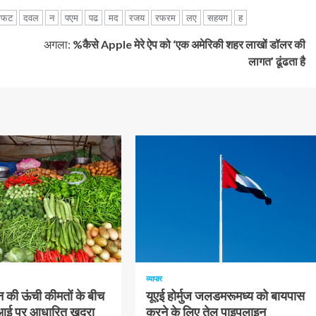
रफट
दवल
न
पएम
पढ
मद
रजय
रफरम
लए
सहयग
ह
अगला:
%कैसे Apple मेरे ऐप को ‘एक अमेरिकी शहर लाखों डॉलर की
लागत’ ढूंढता है
1 न्यूनतम पढ़ा
व्यापार
 की ऊंची कीमतों के बीच
यूएई होर्मुज जलडमरूमध्य को बायपास
पीआई पर आधारित खुदरा
करने के लिए तेल पाइपलाइन