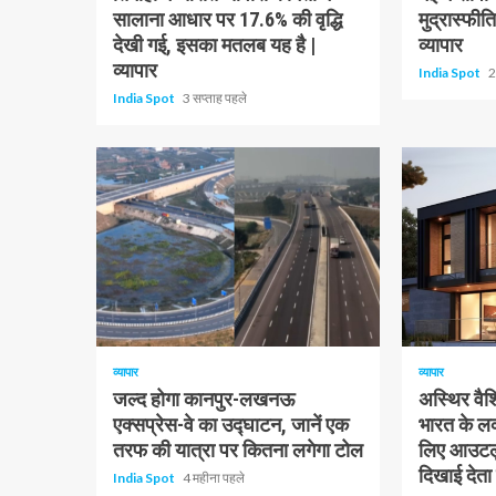
सालाना आधार पर 17.6% की वृद्धि
मुद्रास्फी
देखी गई, इसका मतलब यह है |
व्यापार
व्यापार
India Spot
2
India Spot
3 सप्ताह पहले
1 न्यूनतम पढ़ा
1 न्यूनतम पढ़ा
व्यापार
व्यापार
जल्द होगा कानपुर-लखनऊ
अस्थिर वैश्
एक्सप्रेस-वे का उद्घाटन, जानें एक
भारत के लक
तरफ की यात्रा पर कितना लगेगा टोल
लिए आउटलु
दिखाई देता ह
India Spot
4 महीना पहले