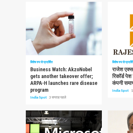
रहे
हैं
10 न्यूनतम पढ़ा
1 न्यूनतम पढ़ा
विशेष रुप से प्रदर्शित
विशेष रुप से प्रदर्श
Business Watch: AkzoNobel
राजेश एक्सप
gets another takeover offer;
रिकॉर्ड पेश
ARPA-H launches rare disease
कंपनी समा
program
India Spot
1
India Spot
3 सप्ताह पहले