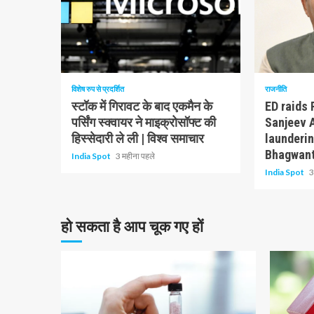
1 न्यूनतम पढ़ा
1 न्यूनतम पढ़ा
विशेष रुप से प्रदर्शित
राजनीति
स्टॉक में गिरावट के बाद एकमैन के
ED raids 
पर्सिंग स्क्वायर ने माइक्रोसॉफ्ट की
Sanjeev 
हिस्सेदारी ले ली | विश्व समाचार
launderi
Bhagwant
India Spot
3 महीना पहले
India Spot
3
हो सकता है आप चूक गए हों