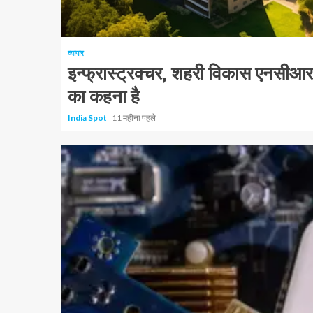
1 न्यूनतम पढ़ा
व्यापार
इन्फ्रास्ट्रक्चर, शहरी विकास एनसीआर के प
का कहना है
India Spot
11 महीना पहले