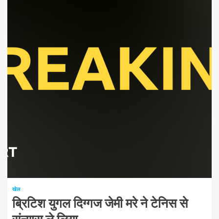
खेल
ब्रिटिश युगल दिग्गज जेमी मरे ने टेनिस से