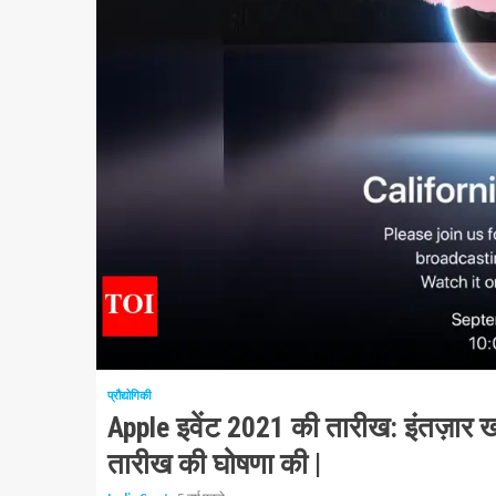
1 न्यूनतम पढ़ा
प्रौद्योगिकी
Apple इवेंट 2021 की तारीख: इंतज़ार खत
तारीख की घोषणा की |