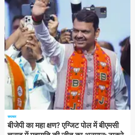
1 न्यूनतम पढ़ा
समाचार
बीजेपी का महा क्षण? एग्जिट पोल में बीएमसी