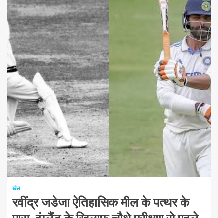
1 न्यूनतम पढ़ा
खेल
रवींद्र जडेजा ऐतिहासिक मील के पत्थर के