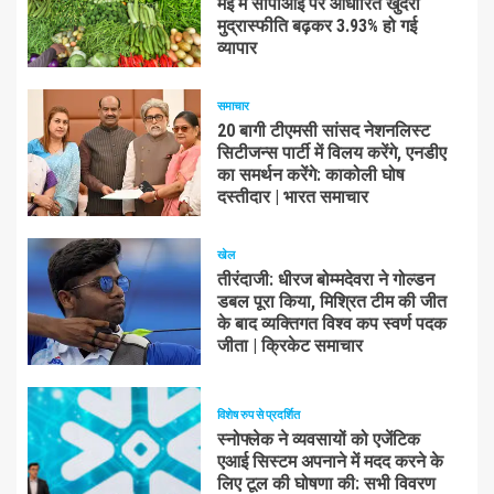
मई में सीपीआई पर आधारित खुदरा
मुद्रास्फीति बढ़कर 3.93% हो गई
व्यापार
समाचार
20 बागी टीएमसी सांसद नेशनलिस्ट
सिटीजन्स पार्टी में विलय करेंगे, एनडीए
का समर्थन करेंगे: काकोली घोष
दस्तीदार | भारत समाचार
खेल
तीरंदाजी: धीरज बोम्मदेवरा ने गोल्डन
डबल पूरा किया, मिश्रित टीम की जीत
के बाद व्यक्तिगत विश्व कप स्वर्ण पदक
जीता | क्रिकेट समाचार
विशेष रुप से प्रदर्शित
स्नोफ्लेक ने व्यवसायों को एजेंटिक
एआई सिस्टम अपनाने में मदद करने के
लिए टूल की घोषणा की: सभी विवरण