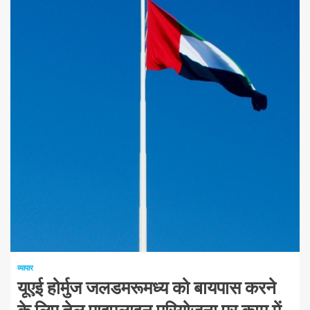
1 न्यूनतम पढ़ा
व्यापार
यूएई होर्मुज जलडमरूमध्य को बायपास करने